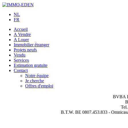
NL
FR
Accueil
A Vendre
A Louer
Immobilier étranger
Projets neufs
Vendu
Services
Estimation gratuite
Contact
Notre équipe
Je cherche
Offres d'emploi
BVBA IM
B
Tel
B.T.W. BE 0807.453.833 - Omnicasa 