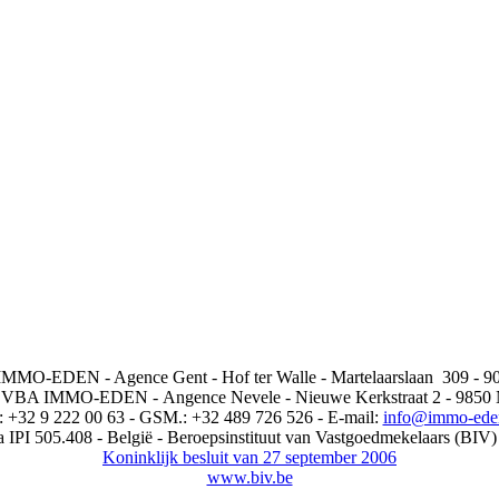
MO-EDEN - Agence Gent - Hof ter Walle - Martelaarslaan 309 - 9
VBA IMMO-EDEN -
Angence Nevele - Nieuwe Kerkstraat 2 - 9850
.: +32 9 222 00 63 - GSM.: +32 489 726 526 - E-mail:
info@immo-ede
IPI 505.408 - België - Beroepsinstituut van Vastgoedmekelaars (BIV)
Koninklijk besluit van 27 september 2006
www.biv.be