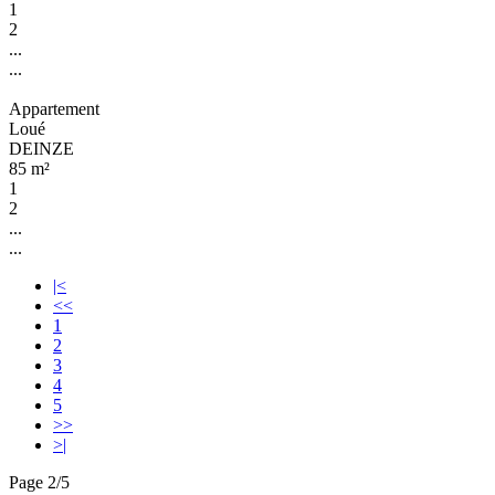
1
2
...
...
Appartement
Loué
DEINZE
85 m²
1
2
...
...
|<
<<
1
2
3
4
5
>>
>|
Page 2/5