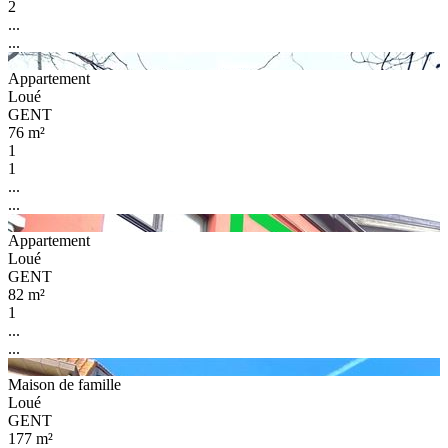
2
...
...
Appartement
Loué
GENT
76 m²
1
1
...
...
Appartement
Loué
GENT
82 m²
1
...
...
Maison de famille
Loué
GENT
177 m²