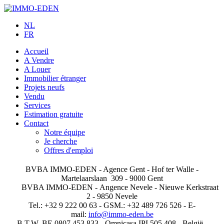
NL
FR
Accueil
A Vendre
A Louer
Immobilier étranger
Projets neufs
Vendu
Services
Estimation gratuite
Contact
Notre équipe
Je cherche
Offres d'emploi
BVBA IMMO-EDEN - Agence Gent - Hof ter Walle -
Martelaarslaan 309 - 9000 Gent
BVBA IMMO-EDEN -
Angence Nevele - Nieuwe Kerkstraat
2 - 9850 Nevele
Tel.: +32 9 222 00 63 - GSM.: +32 489 726 526 - E-
mail:
info@immo-eden.be
B.T.W. BE 0807.453.833 - Omnicasa IPI 505.408 - België -