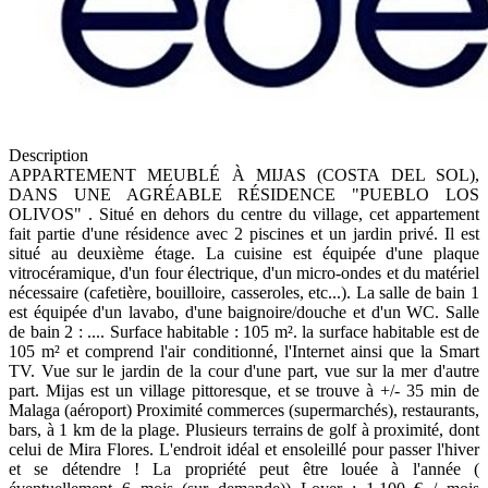
Description
APPARTEMENT MEUBLÉ À MIJAS (COSTA DEL SOL),
DANS UNE AGRÉABLE RÉSIDENCE "PUEBLO LOS
OLIVOS" . Situé en dehors du centre du village, cet appartement
fait partie d'une résidence avec 2 piscines et un jardin privé. Il est
situé au deuxième étage. La cuisine est équipée d'une plaque
vitrocéramique, d'un four électrique, d'un micro-ondes et du matériel
nécessaire (cafetière, bouilloire, casseroles, etc...). La salle de bain 1
est équipée d'un lavabo, d'une baignoire/douche et d'un WC. Salle
de bain 2 : .... Surface habitable : 105 m². la surface habitable est de
105 m² et comprend l'air conditionné, l'Internet ainsi que la Smart
TV. Vue sur le jardin de la cour d'une part, vue sur la mer d'autre
part. Mijas est un village pittoresque, et se trouve à +/- 35 min de
Malaga (aéroport) Proximité commerces (supermarchés), restaurants,
bars, à 1 km de la plage. Plusieurs terrains de golf à proximité, dont
celui de Mira Flores. L'endroit idéal et ensoleillé pour passer l'hiver
et se détendre ! La propriété peut être louée à l'année (