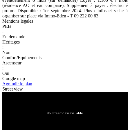
éventuellement 6 mois (sur demande)) Loyer : 1.100 € / mois
(résidence AO et eau comprise). Supplément à payer : électricité
propre. Disponible : 1er septembre 2024. Plus d'infos et visite à
organiser sur place via Immo-Eden - T 09 222 00 63.
Mentions legales
PEB
:
En demande
Héritages
:
Non
Confort/Equipements
Ascenseur
:
Oui
Google map
Agrandir le plan
Street view