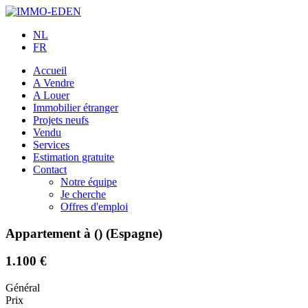
NL
FR
Accueil
A Vendre
A Louer
Immobilier étranger
Projets neufs
Vendu
Services
Estimation gratuite
Contact
Notre équipe
Je cherche
Offres d'emploi
Appartement à () (Espagne)
1.100 €
Général
Prix