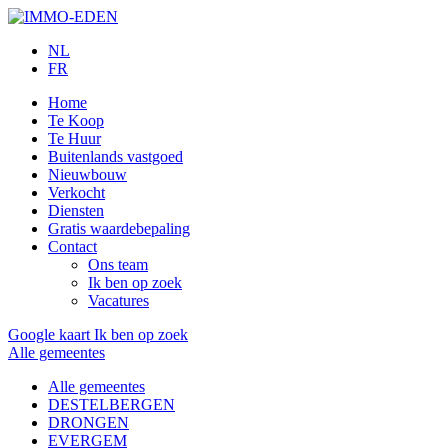
NL
FR
Home
Te Koop
Te Huur
Buitenlands vastgoed
Nieuwbouw
Verkocht
Diensten
Gratis waardebepaling
Contact
Ons team
Ik ben op zoek
Vacatures
Google kaart
Ik ben op zoek
Alle gemeentes
Alle gemeentes
DESTELBERGEN
DRONGEN
EVERGEM