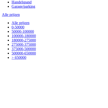
Handelspand
Garage/parking
Alle prijzen
Alle prijzen
0-50000
50000-100000
100000-180000
180000-275000
275000-375000
375000-500000
500000-650000
> 650000