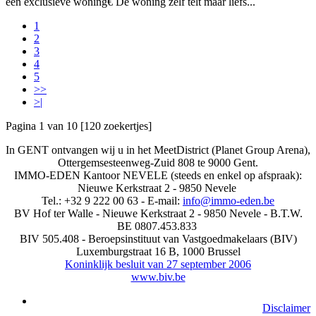
een exclusieve woning€ De woning zelf telt maar liefs...
1
2
3
4
5
>>
>|
Pagina 1 van 10 [120 zoekertjes]
In GENT ontvangen wij u in het MeetDistrict (Planet Group Arena),
Ottergemsesteenweg-Zuid 808 te 9000 Gent.
IMMO-EDEN Kantoor NEVELE (steeds en enkel op afspraak):
Nieuwe Kerkstraat 2 - 9850 Nevele
Tel.: +32 9 222 00 63 - E-mail:
info@immo-eden.be
BV Hof ter Walle - Nieuwe Kerkstraat 2 - 9850 Nevele - B.T.W.
BE 0807.453.833
BIV 505.408 - Beroepsinstituut van Vastgoedmakelaars (BIV)
Luxemburgstraat 16 B, 1000 Brussel
Koninklijk besluit van 27 september 2006
www.biv.be
Disclaimer