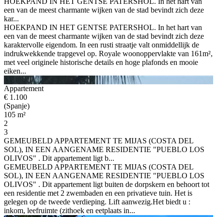
HOEKPAND IN HET GENTSE PATERSHOL. In het hart van
een van de meest charmante wijken van de stad bevindt zich deze
kar...
HOEKPAND IN HET GENTSE PATERSHOL. In het hart van
een van de meest charmante wijken van de stad bevindt zich deze
karaktervolle eigendom. In een rusti straatje valt onmiddellijk de
indrukwekkende trapgevel op. Royale woonoppervlakte van 161m²,
met veel originele historische details en hoge plafonds en mooie
eiken...
Appartement
€ 1.100
(Spanje)
105 m²
2
3
GEMEUBELD APPARTEMENT TE MIJAS (COSTA DEL
SOL), IN EEN AANGENAME RESIDENTIE "PUEBLO LOS
OLIVOS" . Dit appartement ligt b...
GEMEUBELD APPARTEMENT TE MIJAS (COSTA DEL
SOL), IN EEN AANGENAME RESIDENTIE "PUEBLO LOS
OLIVOS" . Dit appartement ligt buiten de dorpskern en behoort tot
een residentie met 2 zwembaden en een privatieve tuin. Het is
gelegen op de tweede verdieping. Lift aanwezig.Het biedt u :
inkom, leefruimte (zithoek en eetplaats in...