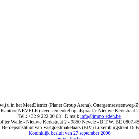
j u in het MeetDistrict (Planet Group Arena), Ottergemsesteenweg-Z
toor NEVELE (steeds en enkel op afspraak): Nieuwe Kerkstraat 2
Tel.: +32 9 222 00 63 - E-mail:
info@immo-eden.be
f ter Walle - Nieuwe Kerkstraat 2 - 9850 Nevele - B.T.W. BE 0807.4
 Beroepsinstituut van Vastgoedmakelaars (BIV) Luxemburgstraat 16 B
Koninklijk besluit van 27 september 2006
www.biv.be