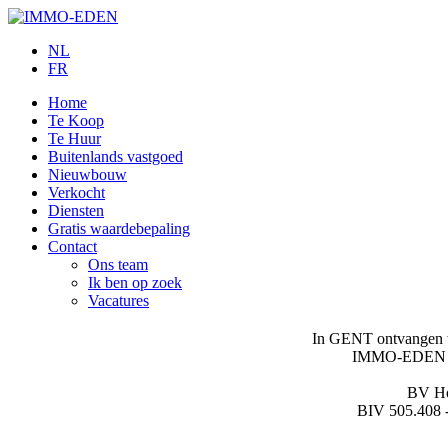
NL
FR
Home
Te Koop
Te Huur
Buitenlands vastgoed
Nieuwbouw
Verkocht
Diensten
Gratis waardebepaling
Contact
Ons team
Ik ben op zoek
Vacatures
In GENT ontvangen wi
IMMO-EDEN Kan
BV Ho
BIV 505.408 -