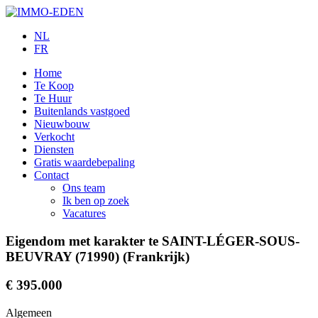
NL
FR
Home
Te Koop
Te Huur
Buitenlands vastgoed
Nieuwbouw
Verkocht
Diensten
Gratis waardebepaling
Contact
Ons team
Ik ben op zoek
Vacatures
Eigendom met karakter te SAINT-LÉGER-SOUS-
BEUVRAY (71990) (Frankrijk)
€ 395.000
Algemeen