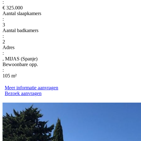
:
€ 325.000
Aantal slaapkamers
:
3
Aantal badkamers
:
2
Adres
:
, MIJAS (Spanje)
Bewoonbare opp.
:
105 m²
Meer informatie aanvragen
Bezoek aanvragen