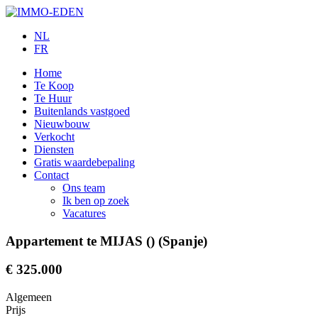
NL
FR
Home
Te Koop
Te Huur
Buitenlands vastgoed
Nieuwbouw
Verkocht
Diensten
Gratis waardebepaling
Contact
Ons team
Ik ben op zoek
Vacatures
Appartement te MIJAS () (Spanje)
€ 325.000
Algemeen
Prijs