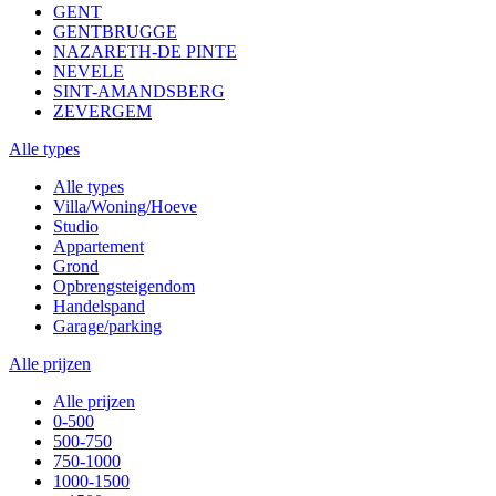
GENT
GENTBRUGGE
NAZARETH-DE PINTE
NEVELE
SINT-AMANDSBERG
ZEVERGEM
Alle types
Alle types
Villa/Woning/Hoeve
Studio
Appartement
Grond
Opbrengsteigendom
Handelspand
Garage/parking
Alle prijzen
Alle prijzen
0-500
500-750
750-1000
1000-1500