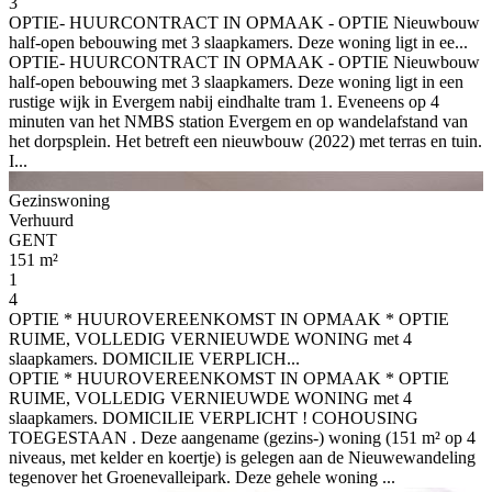
3
OPTIE- HUURCONTRACT IN OPMAAK - OPTIE Nieuwbouw
half-open bebouwing met 3 slaapkamers. Deze woning ligt in ee...
OPTIE- HUURCONTRACT IN OPMAAK - OPTIE Nieuwbouw
half-open bebouwing met 3 slaapkamers. Deze woning ligt in een
rustige wijk in Evergem nabij eindhalte tram 1. Eveneens op 4
minuten van het NMBS station Evergem en op wandelafstand van
het dorpsplein. Het betreft een nieuwbouw (2022) met terras en tuin.
I...
Gezinswoning
Verhuurd
GENT
151 m²
1
4
OPTIE * HUUROVEREENKOMST IN OPMAAK * OPTIE
RUIME, VOLLEDIG VERNIEUWDE WONING met 4
slaapkamers. DOMICILIE VERPLICH...
OPTIE * HUUROVEREENKOMST IN OPMAAK * OPTIE
RUIME, VOLLEDIG VERNIEUWDE WONING met 4
slaapkamers. DOMICILIE VERPLICHT ! COHOUSING
TOEGESTAAN . Deze aangename (gezins-) woning (151 m² op 4
niveaus, met kelder en koertje) is gelegen aan de Nieuwewandeling
tegenover het Groenevalleipark. Deze gehele woning ...