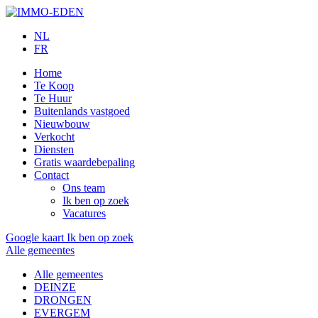
NL
FR
Home
Te Koop
Te Huur
Buitenlands vastgoed
Nieuwbouw
Verkocht
Diensten
Gratis waardebepaling
Contact
Ons team
Ik ben op zoek
Vacatures
Google kaart
Ik ben op zoek
Alle gemeentes
Alle gemeentes
DEINZE
DRONGEN
EVERGEM