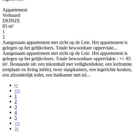
Appartement
Verhuurd
DEINZE
85 m²
1
2
Aangenaam appartement met zicht op de Leie. Het appartement is
gelegen op het gelijkvloers. Totale bewoonbare oppervlakt...
Aangenaam appartement met zicht op de Leie. Het appartement is
gelegen op het gelijkvloers. Totale bewoonbare oppervlakte : +/- 85
m². Bestaande uit: een inkomhall met veiligheidsdeur, een leefruimte
(eetplaats en living inéén), twee slaapkamers, een ingerichte keuken,
een afzonderlijk toilet, een badkamer met inl...
|<
<<
1
2
3
4
5
>>
>|