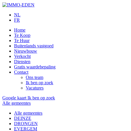
NL
FR
Home
Te Koop
Te Huur
Buitenlands vastgoed
Nieuwbouw
Verkocht
Diensten
Gratis waardebepaling
Contact
Ons team
Ik ben op zoek
Vacatures
Google kaart
Ik ben op zoek
Alle gemeentes
Alle gemeentes
DEINZE
DRONGEN
EVERGEM