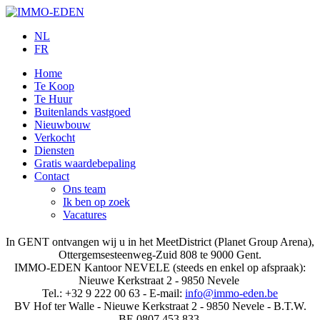
NL
FR
Home
Te Koop
Te Huur
Buitenlands vastgoed
Nieuwbouw
Verkocht
Diensten
Gratis waardebepaling
Contact
Ons team
Ik ben op zoek
Vacatures
In GENT ontvangen wij u in het MeetDistrict (Planet Group Arena),
Ottergemsesteenweg-Zuid 808 te 9000 Gent.
IMMO-EDEN Kantoor NEVELE (steeds en enkel op afspraak):
Nieuwe Kerkstraat 2 - 9850 Nevele
Tel.: +32 9 222 00 63 - E-mail:
info@immo-eden.be
BV Hof ter Walle - Nieuwe Kerkstraat 2 - 9850 Nevele - B.T.W.
BE 0807.453.833