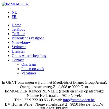
NL
FR
Home
Te Koop
Te Huur
Buitenlands vastgoed
Nieuwbouw
Verkocht
Diensten
Gratis waardebepaling
Contact
Ons team
Ik ben op zoek
Vacatures
In GENT ontvangen wij u in het MeetDistrict (Planet Group Arena),
Ottergemsesteenweg-Zuid 808 te 9000 Gent.
IMMO-EDEN Kantoor NEVELE (steeds en enkel op afspraak):
Nieuwe Kerkstraat 2 - 9850 Nevele
Tel.: +32 9 222 00 63 - E-mail:
info@immo-eden.be
BV Hof ter Walle - Nieuwe Kerkstraat 2 - 9850 Nevele - B.T.W.
BE 0807.453.833