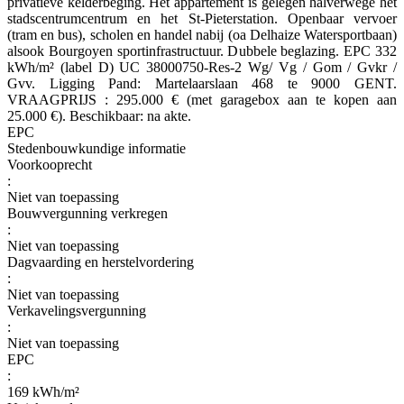
privatieve kelderbeging. Het appartement is gelegen halverwege het
stadscentrumcentrum en het St-Pieterstation. Openbaar vervoer
(tram en bus), scholen en handel nabij (oa Delhaize Watersportbaan)
alsook Bourgoyen sportinfrastructuur. Dubbele beglazing. EPC 332
kWh/m² (label D) UC 38000750-Res-2 Wg/ Vg / Gom / Gvkr /
Gvv. Ligging Pand: Martelaarslaan 468 te 9000 GENT.
VRAAGPRIJS : 295.000 € (met garagebox aan te kopen aan
25.000 €). Beschikbaar: na akte.
EPC
Stedenbouwkundige informatie
Voorkooprecht
:
Niet van toepassing
Bouwvergunning verkregen
:
Niet van toepassing
Dagvaarding en herstelvordering
:
Niet van toepassing
Verkavelingsvergunning
:
Niet van toepassing
EPC
:
169 kWh/m²