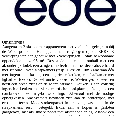
Omschrijving
Aangenaam 2 slaapkamer appartement met veel licht, gelegen nabij
de Watersportbaan. Het appartement is gelegen op de EERSTE
verdieping van een gebouw met 5 verdiepingen. Totale bewoonbare
oppervlakte : +/- 95 m². Bestaande uit: een inkomhall met een
afzonderlijk toilet, een aangename leefruimte met decoratieve haard
met schouw), twee slaapkamers (resp. 13m² en 10m²) waarvan één
met ingemaakte kasten, een ingerichte keuken, een badkamer met
ligbad en lavabo. De leefruimte vooraan is Westen georiënteerd en
heeft een breed zicht op de Martelaarslaan. Keuken is een volledig
ingerichte keuken met vitrokeramische kookplaten, afzuigkap, een
combi-oven, een ingebouwde frigo. Allemaal met de nodige
opbergkasten. Slaapkamers bevinden zich aan de achterzijde, met
een klein terras. Mooi strokenparket in de living, vast tapijt in de
slaapkamers, rest : betegeld. Extra aan te kopen is gesloten
garagebox, met afsluitbare poort met afstandbediening. Alsook een