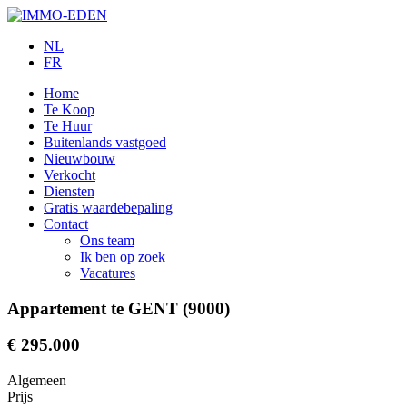
NL
FR
Home
Te Koop
Te Huur
Buitenlands vastgoed
Nieuwbouw
Verkocht
Diensten
Gratis waardebepaling
Contact
Ons team
Ik ben op zoek
Vacatures
Appartement te GENT (9000)
€ 295.000
Algemeen
Prijs