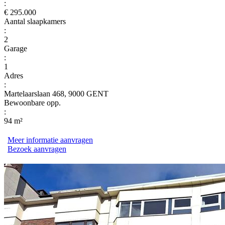
:
€ 295.000
Aantal slaapkamers
:
2
Garage
:
1
Adres
:
Martelaarslaan 468, 9000 GENT
Bewoonbare opp.
:
94 m²
Meer informatie aanvragen
Bezoek aanvragen