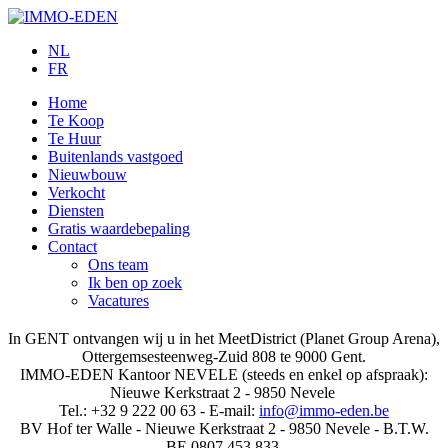
NL
FR
Home
Te Koop
Te Huur
Buitenlands vastgoed
Nieuwbouw
Verkocht
Diensten
Gratis waardebepaling
Contact
Ons team
Ik ben op zoek
Vacatures
In GENT ontvangen wij u in het MeetDistrict (Planet Group Arena),
Ottergemsesteenweg-Zuid 808 te 9000 Gent.
IMMO-EDEN Kantoor NEVELE (steeds en enkel op afspraak):
Nieuwe Kerkstraat 2 - 9850 Nevele
Tel.: +32 9 222 00 63 - E-mail:
info@immo-eden.be
BV Hof ter Walle - Nieuwe Kerkstraat 2 - 9850 Nevele - B.T.W.
BE 0807.453.833