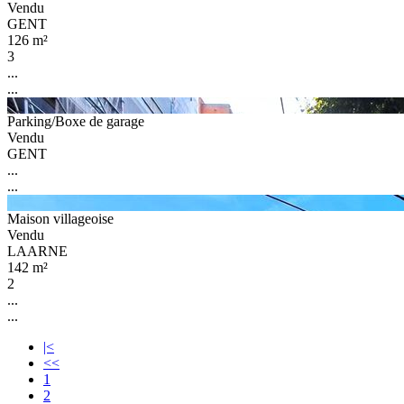
Vendu
GENT
126 m²
3
...
...
Parking/Boxe de garage
Vendu
GENT
...
...
Maison villageoise
Vendu
LAARNE
142 m²
2
...
...
|<
<<
1
2