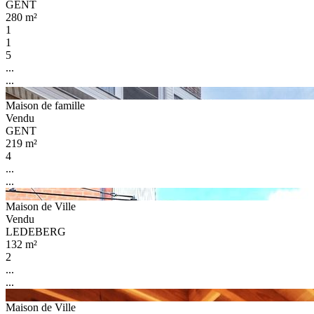
GENT
280 m²
1
1
5
...
...
Maison de famille
Vendu
GENT
219 m²
4
...
...
Maison de Ville
Vendu
LEDEBERG
132 m²
2
...
...
Maison de Ville