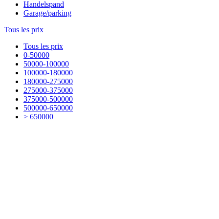
Handelspand
Garage/parking
Tous les prix
Tous les prix
0-50000
50000-100000
100000-180000
180000-275000
275000-375000
375000-500000
500000-650000
> 650000