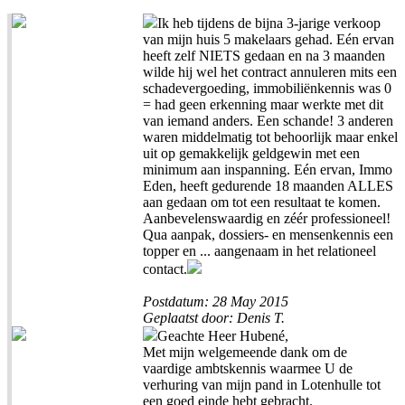
Ik heb tijdens de bijna 3-jarige verkoop
van mijn huis 5 makelaars gehad. Eén ervan
heeft zelf NIETS gedaan en na 3 maanden
wilde hij wel het contract annuleren mits een
schadevergoeding, immobiliënkennis was 0
= had geen erkenning maar werkte met dit
van iemand anders. Een schande! 3 anderen
waren middelmatig tot behoorlijk maar enkel
uit op gemakkelijk geldgewin met een
minimum aan inspanning. Eén ervan, Immo
Eden, heeft gedurende 18 maanden ALLES
aan gedaan om tot een resultaat te komen.
Aanbevelenswaardig en zéér professioneel!
Qua aanpak, dossiers- en mensenkennis een
topper en ... aangenaam in het relationeel
contact.
Postdatum: 28 May 2015
Geplaatst door: Denis T.
Geachte Heer Hubené,
Met mijn welgemeende dank om de
vaardige ambtskennis waarmee U de
verhuring van mijn pand in Lotenhulle tot
een goed einde hebt gebracht.