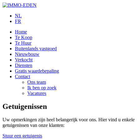
NL
FR
Home
Te Koop
Te Huur
Buitenlands vastgoed
Nieuwbouw
Verkocht
Diensten
Gratis waardebepaling
Contact
Ons team
Ik ben op zoek
Vacatures
Getuigenissen
Uw opmerkingen zijn heel belangerijk voor ons. Hier vind u enkele
getuigenissen van onze klanten:
Stuur een getuigenis