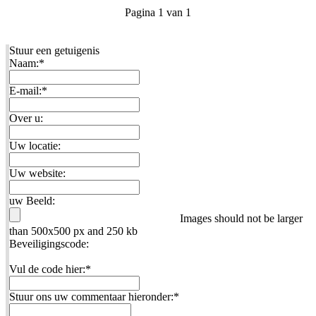
Pagina 1 van 1
Stuur een getuigenis
Naam:
*
E-mail:
*
Over u:
Uw locatie:
Uw website:
uw Beeld:
Images should not be larger
than 500x500 px and 250 kb
Beveiligingscode:
Vul de code hier:
*
Stuur ons uw commentaar hieronder:
*