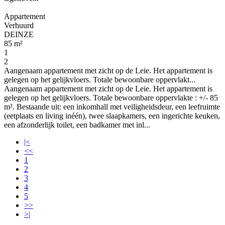
Appartement
Verhuurd
DEINZE
85 m²
1
2
Aangenaam appartement met zicht op de Leie. Het appartement is
gelegen op het gelijkvloers. Totale bewoonbare oppervlakt...
Aangenaam appartement met zicht op de Leie. Het appartement is
gelegen op het gelijkvloers. Totale bewoonbare oppervlakte : +/- 85
m². Bestaande uit: een inkomhall met veiligheidsdeur, een leefruimte
(eetplaats en living inéén), twee slaapkamers, een ingerichte keuken,
een afzonderlijk toilet, een badkamer met inl...
|<
<<
1
2
3
4
5
>>
>|