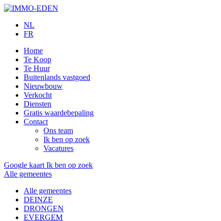
NL
FR
Home
Te Koop
Te Huur
Buitenlands vastgoed
Nieuwbouw
Verkocht
Diensten
Gratis waardebepaling
Contact
Ons team
Ik ben op zoek
Vacatures
Google kaart
Ik ben op zoek
Alle gemeentes
Alle gemeentes
DEINZE
DRONGEN
EVERGEM