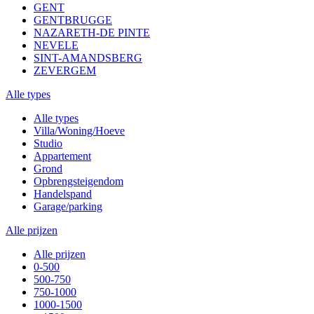
GENT
GENTBRUGGE
NAZARETH-DE PINTE
NEVELE
SINT-AMANDSBERG
ZEVERGEM
Alle types
Alle types
Villa/Woning/Hoeve
Studio
Appartement
Grond
Opbrengsteigendom
Handelspand
Garage/parking
Alle prijzen
Alle prijzen
0-500
500-750
750-1000
1000-1500