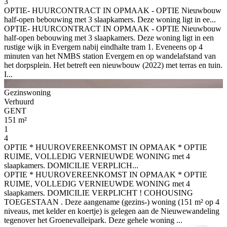
3
OPTIE- HUURCONTRACT IN OPMAAK - OPTIE Nieuwbouw
half-open bebouwing met 3 slaapkamers. Deze woning ligt in ee...
OPTIE- HUURCONTRACT IN OPMAAK - OPTIE Nieuwbouw
half-open bebouwing met 3 slaapkamers. Deze woning ligt in een
rustige wijk in Evergem nabij eindhalte tram 1. Eveneens op 4
minuten van het NMBS station Evergem en op wandelafstand van
het dorpsplein. Het betreft een nieuwbouw (2022) met terras en tuin.
I...
Gezinswoning
Verhuurd
GENT
151 m²
1
4
OPTIE * HUUROVEREENKOMST IN OPMAAK * OPTIE
RUIME, VOLLEDIG VERNIEUWDE WONING met 4
slaapkamers. DOMICILIE VERPLICH...
OPTIE * HUUROVEREENKOMST IN OPMAAK * OPTIE
RUIME, VOLLEDIG VERNIEUWDE WONING met 4
slaapkamers. DOMICILIE VERPLICHT ! COHOUSING
TOEGESTAAN . Deze aangename (gezins-) woning (151 m² op 4
niveaus, met kelder en koertje) is gelegen aan de Nieuwewandeling
tegenover het Groenevalleipark. Deze gehele woning ...